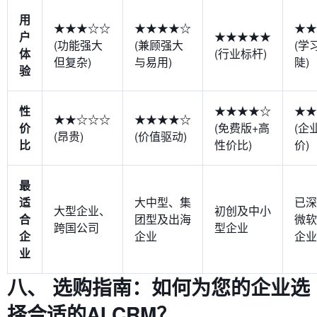
用
★★★☆☆
★★★★☆
★★
户
★★★★★
(功能强大
(兼顾强大
(学
体
(行业标杆)
但复杂)
与易用)
陡)
验
性
★★★★☆
★★
★★☆☆☆
★★★★☆
价
(免费版+高
(企
(昂贵)
(价值驱动)
比
性价比)
价)
最
适
大中型、集
已深
大型企业、
初创及中小
合
团型及出海
微软
跨国公司
型企业
企
企业
企业
业
八、 选购指南：如何为您的企业选
择合适的AI CRM？