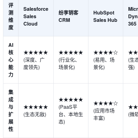
评
Salesforce
Micr
测
纷享销客
HubSpot
Sales
Dyn
维
CRM
Sales Hub
Cloud
365
度
AI
核
★★★★★
★★★★★
★★★★☆
★★
心
(深度、广
(行业化、
(易用、场
(生
能
度领先)
场景化)
景化)
强)
力
集
成
★★★★★
★★★★☆
与
★★★★★
(PaaS平
★★
(应用市场
扩
(生态无敌)
台、本地生
(微
丰富)
展
态)
性