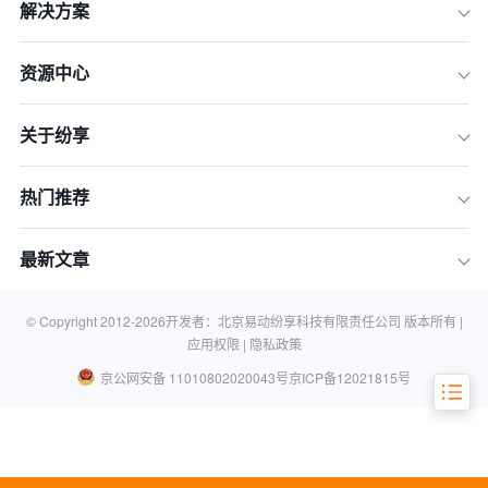
解决方案
增长的智能CRM平台
四、 HubSpot Sales Hub：最适合中小
资源中心
企业的AI驱动增长平台
五、 Microsoft Dynamics 365 Sales：
关于纷享
深度集成微软生态的AI销售利器
六、 Freshworks CRM：聚焦销售易用
性的AI创新者
热门推荐
七、 2026年AI智能CRM系统横向对比
最新文章
八、 选购指南：如何为您的企业选择合
适的AI CRM？
九、 常见问题 (FAQ)
© Copyright 2012-
2026
开发者：北京易动纷享科技有限责任公司 版本所有 |
应用权限 |
隐私政策
京公网安备 11010802020043号
京ICP备12021815号