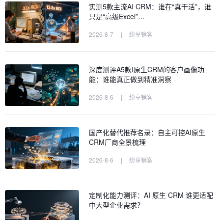
实测5款主流AI CRM：谁在“真干活”，谁
只是“高级Excel”…
2026-8-7
|
纷享销客
深度测评A5款I原生CRM的客户画像功
能：谁能真正做到精准洞察
2026-8-6
|
纷享销客
国产化替代推荐名录：自主可控AI原生
CRM厂商全景梳理
2026-8-6
|
纷享销客
定制化能力测评：AI 原生 CRM 谁更适配
中大型企业需求？