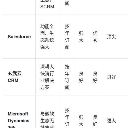
阅
SCRM
功能全
按
面、生
年
强
优
Salesforce
顶尖
态系统
订
大
秀
强大
阅
深耕大
按
玄武云
快消行
年
良
良
良好
CRM
业解决
订
好
好
方案
阅
按
Microsoft
与微软
年
强
良
Dynamics
生态无
强大
订
大
好
365
缝集成