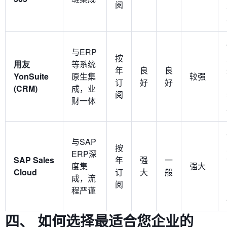
阅
与ERP
按
用友
等系统
年
良
良
YonSuite
原生集
较强
订
好
好
(CRM)
成，业
阅
财一体
与SAP
按
ERP深
SAP Sales
年
强
一
度集
强大
Cloud
订
大
般
成，流
阅
程严谨
四、 如何选择最适合您企业的