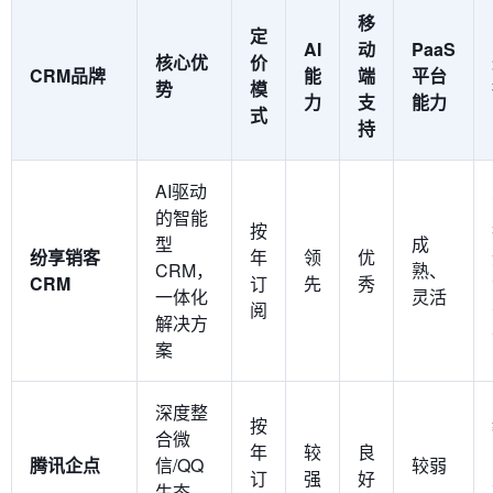
移
定
AI
动
PaaS
核心优
价
CRM品牌
能
端
平台
势
模
力
支
能力
式
持
AI驱动
的智能
按
型
成
纷享销客
年
领
优
CRM，
熟、
CRM
订
先
秀
一体化
灵活
阅
解决方
案
深度整
按
合微
年
较
良
腾讯企点
信/QQ
较弱
订
强
好
生态，