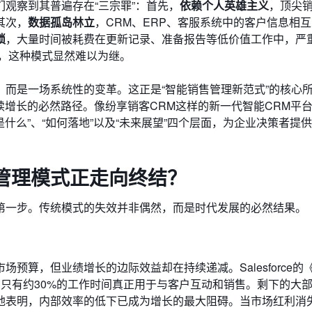
观察到其普遍存在“三宗罪”：首先，
依赖个人英雄主义
，顶尖
其次，
数据孤岛林立
，CRM、ERP、客服系统中的客户信息相
琐
，大量时间被耗费在更新记录、准备报告等低价值工作中，严
中，这种模式显然难以为继。
而是一场系统性的变革。这正是“智能销售管理新范式”的核心
续增长的必然路径。像纷享销客CRM这样的新一代智能CRM平
是什么”、“如何落地”以及“未来展望”四个层面，为企业决策者提
管理模式正走向终结？
第一步。传统模式的失效并非偶然，而是时代发展的必然结果。
，但业绩增长的边际效益却在持续递减。Salesforce的《Sta
平均只有约30%的工作时间真正用于与客户互动和销售。剩下的大
地表明，内部效率的低下已成为增长的最大阻碍。当市场红利消