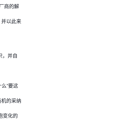
主流厂商的解
，并以此来
织，并自
么”要这
商机的采纳
抱变化的