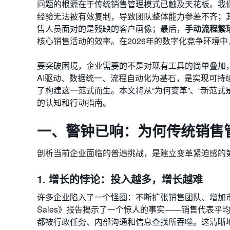
问题的根源在于传统销售管理模式已触及天花板。我们
经验无法被有效复制，导致团队整体能力参差不齐；
售人员面对的是残缺的客户画像；最后，
手动流程繁
核心销售活动的效率。在2026年的数字化竞争环境
要突破困境，企业需要的不是对现有工具的简单叠加，
AI驱动、数据统一、流程自动化为基石，是实现可持
了构建这一范式而生。本文将从“为何变革”、“新范式
的认知和行动指南。
一、警钟已响：为何传统销售
剖析当前企业面临的普遍挑战，是建立变革紧迫感的
1. 增长的悖论：投入越多，增长越难
许多企业陷入了一个怪圈：不断扩张销售团队、增加市场预算
Sales》报告揭示了一个惊人的事实——销售代表
都被行政任务、内部沟通和信息查找所吞噬。这清晰