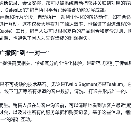
通话记录、会议安排，都可以被系统自动捕获并关联到对应的客
h、SalesLoft等销售协同平台已经将此功能发展成熟。
画像和行为阶段，自动执行一系列个性化的触达动作，如在合适
进行互动。这不仅极大地提升了触达效率，也保证了跟进流程的
Price, Quote）工具，销售人员可以根据复杂的产品组合和定价规则
周期，也避免了因人为失误造成的利润损失。
广撒网”到“一对一”
上提供高度相关、恰如其分的个性化体验，是新范式区别于传统
或缺的技术基石。无论是Twilio Segment还是Tealium
M、线下门店等所有渠道的客户数据，清洗、打通并形成唯一的
而生。销售人员在与客户沟通前，可以清晰地看到该客户最近浏
讨会，以及过往所有的服务单据和购买记录。基于这些信息，销
一”的精准互动。