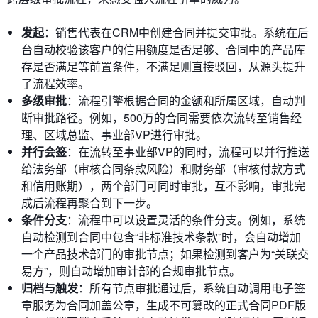
发起
：销售代表在CRM中创建合同并提交审批。系统在后
台自动校验该客户的信用额度是否足够、合同中的产品库
存是否满足等前置条件，不满足则直接驳回，从源头提升
了流程效率。
多级审批
：流程引擎根据合同的金额和所属区域，自动判
断审批路径。例如，500万的合同需要依次流转至销售经
理、区域总监、事业部VP进行审批。
并行会签
：在流转至事业部VP的同时，流程可以并行推送
给法务部（审核合同条款风险）和财务部（审核付款方式
和信用账期），两个部门可同时审批，互不影响，审批完
成后流程再聚合到下一步。
条件分支
：流程中可以设置灵活的条件分支。例如，系统
自动检测到合同中包含“非标准技术条款”时，会自动增加
一个产品技术部门的审批节点；如果检测到客户为“关联交
易方”，则自动增加审计部的合规审批节点。
归档与触发
：所有节点审批通过后，系统自动调用电子签
章服务为合同加盖公章，生成不可篡改的正式合同PDF版