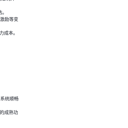
估。
激励等变
力成本。
I系统顺畅
上的成熟功