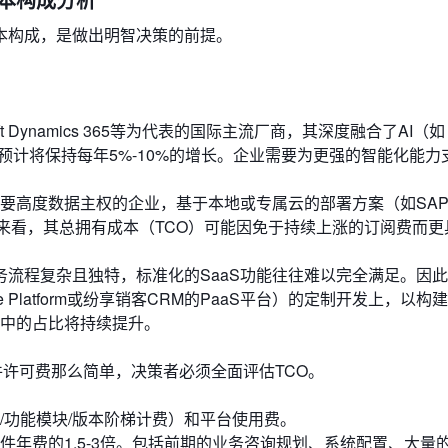
本构成，是做出明智决策的前提。
rosoft Dynamics 365等为代表的国际主流厂商，其深度融合了AI（如
订阅费用预计将保持每年5%-10%的增长。企业需要为更强的智能化能
高度数据主权的企业，基于本地或专属云的部署方案（如SAP S
期来看，其总拥有成本（TCO）可能因免于持续上涨的订阅费而更
务流程复杂且独特，标准化的SaaS功能往往难以完全满足。因
ce Platform或纷享销客CRM的PaaS平台）的定制开发上，以
中的占比将持续提升。
件许可费那么简单，决策者必须全面评估TCO。
/功能模块/版本阶梯计费）和平台使用费。
件年费的1.5-3倍。包括前期的业务咨询规划、系统配置、大量