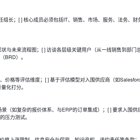
高管担任组长；[ ] 核心成员必须包括IT、销售、市场、服务、法务、
R）的现状与未来流程图；[ ] 访谈各层级关键用户（从一线销售到部门总
（BRD）。
全、价格等评估维度；[ ] 基于评估模型对入围供应商（如Salesforc
）进行量化打分。
的业务场景（如复杂的报价体系、与ERP的订单集成）；[ ] 要求入围
的压力测试。
限、价格上涨限制、信息安全与保密、知识产权、违约责任等条款；[ 