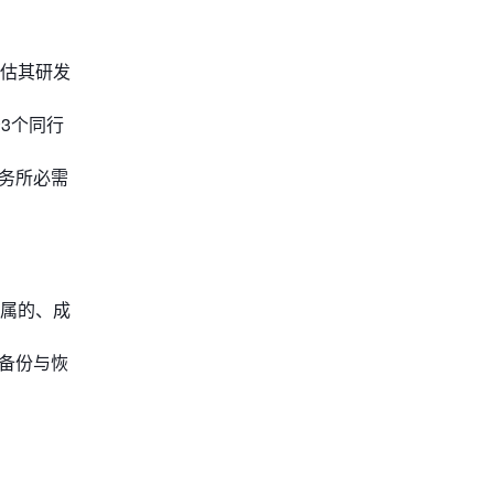
估其研发
少3个同行
业务所必需
属的、成
据备份与恢