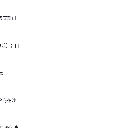
财务等部门
监）；[ ]
e,
供应商在沙
] 确保法