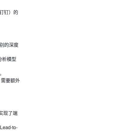
钉钉）的
级别的深度
数据分析模型
值。
）需要额外
统实现了端
d-to-