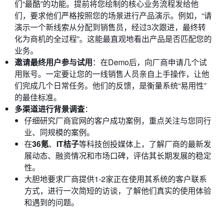
们“最酷”的功能。提前将您绘制的核心业务流程发给他
们，要求他们严格按照您的场景进行产品演示。例如，“请
演示一个新线索从分配到销售员，经过3次跟进，最终转
化为商机的全过程”。这能最直观地看出产品是否匹配您的
业务。
邀请最终用户参与试用
：在Demo后，向厂商申请几个试
用账号。一定要让您的一线销售人员亲自上手操作，让他
们完成几个日常任务。他们的反馈，是衡量系统“易用性”
的最佳标准。
多渠道进行背景调查
：
仔细研究厂商官网的客户成功案例，重点关注与您同行
业、同规模的案例。
在
36氪
、
IT桔子
等科技创投媒体上，了解厂商的最新发
展动态、融资情况和市场口碑，评估其长期发展的稳定
性。
大胆地要求厂商提供1-2家正在使用其系统的客户联系
方式，进行一次简短的访谈，了解他们真实的使用体验
和遇到的问题。