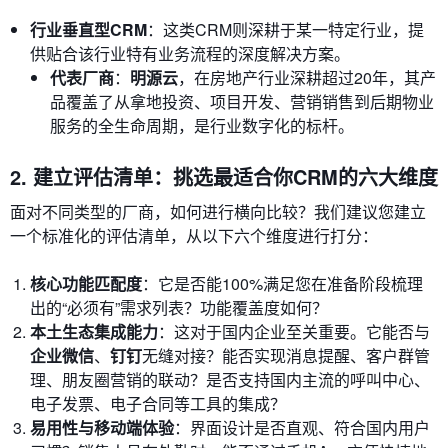
行业垂直型CRM
：这类CRM则深耕于某一特定行业，提
供贴合该行业特有业务流程的深度解决方案。
代表厂商
：
明源云
，在房地产行业深耕超过20年，其产
品覆盖了从拿地投资、项目开发、营销销售到后期物业
服务的全生命周期，是行业数字化的标杆。
2. 建立评估清单：挑选最适合你CRM的六大维度
面对不同类型的厂商，如何进行横向比较？我们建议您建立
一个标准化的评估清单，从以下六个维度进行打分：
核心功能匹配度
：它是否能100%满足您在准备阶段梳理
出的“必须有”需求列表？功能覆盖度如何？
本土生态集成能力
：这对于国内企业至关重要。它能否与
企业微信
、
钉钉
无缝对接？能否实现消息提醒、客户群管
理、朋友圈营销的联动？是否支持国内主流的呼叫中心、
电子发票、电子合同等工具的集成？
易用性与移动端体验
：界面设计是否直观、符合国内用户