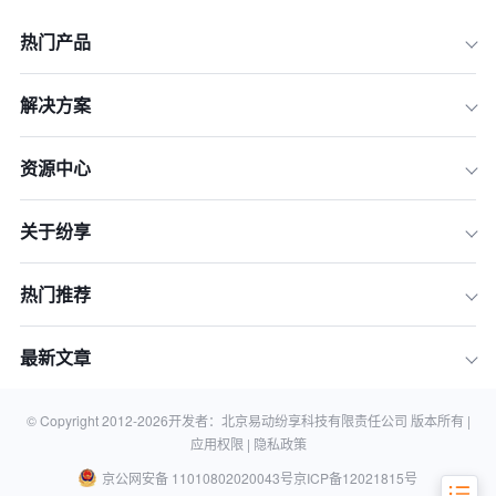
热门产品
解决方案
资源中心
一、准备篇：谋定而后动，选型前的自
我诊断
关于纷享
二、选型篇：大浪淘沙，如何评估和筛
选CRM
热门推荐
三、决策篇：临门一脚，合同谈判与最
终选择
最新文章
四、落地篇：行稳致远，从购买到真正
用起来
© Copyright 2012-
2026
开发者：北京易动纷享科技有限责任公司 版本所有 |
五、常见问题解答（FAQ）
应用权限 |
隐私政策
京公网安备 11010802020043号
京ICP备12021815号