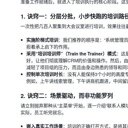
准备工作就绪后，就进入了培训执行的核心阶段。这
1. 诀窍一：分层分批，小步快跑的培训路
一次性把几百人聚集到大会议室进行培训，效果往往
实施阶梯式培训
：我们推荐的顺序是：“系统管理员 
担着承上启下的作用。
采用“培训培训师”（Train the Trainer）模式
：这
好，让他们彻底理解CRM的价值和操作。然后，由
减轻了项目组的压力，而且由身边熟悉的领导和同
控制单次培训时长
：没有人能保持3个小时的高度
例如，上午讲线索管理，下午讲商机跟进，中间留
2. 诀窍二：场景驱动，而非功能罗列
请立刻抛弃那种从“主菜单”开始，逐一介绍“联系人模
实际，员工听完就忘。
嵌入真实工作场景
：培训的正确打开方式，是将其