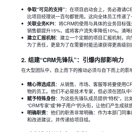
争取“可见的支持”
：在项目启动会上，务必邀请C
比项目经理说一百句都管用。这向全体员工传递了一
关联业务KPI
：将CRM的使用与具体的业务目标强
销售额提升15%，或将客户流失率降低10%。清晰
建立汇报机制
：建立一个定期的项目汇报机制，向
为了责任，更是为了在需要时能迅速获得更高级别
2. 组建“CRM先锋队”：引爆内部影响力
在大型团队中，自上而下的推动必须与自下而上的影响相结
精心筛选成员
：从销售、市场、客服等将要使用C
物的员工。他们不必是技术专家，但必须在团队中
赋予特殊身份
：为这些先锋队成员提供“特权”，
“CRM专家”或“种子用户”的头衔，让他们产生成就
明确职责
：他们的职责非常明确：作为本部门同事的
和改进建议，并传递给项目组。