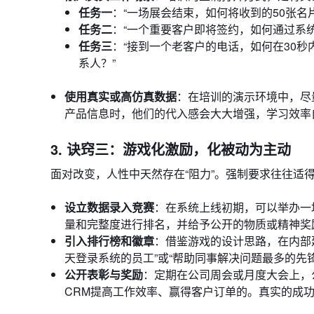
任务一
：“一场展会结束，如何将收到的50张名
任务二
：“一个重要客户即将签约，如何通过系
任务三
：“接到一个老客户的电话，如何在30秒
系人？”
使用真实或高仿真数据
：在培训的演示环境中，尽
产品信息时，他们的代入感会大大增强，学习效率
3. 诀窍三：游戏化激励，化被动为主动
面对改变，人性中天然存在“阻力”。强制要求往往适
设立数据录入竞赛
：在系统上线初期，可以举办一
量和完整度进行排名，并给予公开的物质或精神奖
引入排行榜和徽章
：借鉴游戏的设计思路，在内部建
天登录系统的员工”或“帮助同事解决问题最多的先
公开表彰与奖励
：定期在公司周会或月度大会上，
CRM提高工作效率、赢得客户订单的。真实的成功