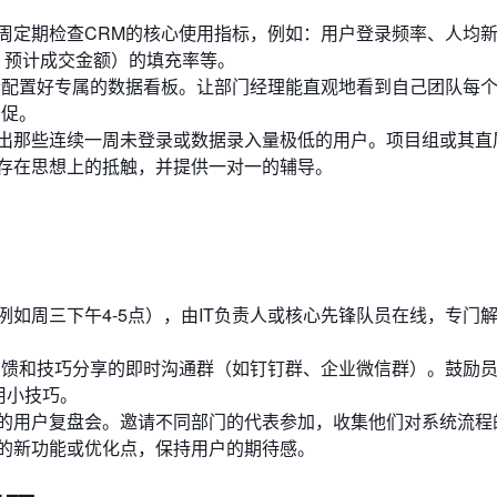
周定期检查CRM的核心使用指标，例如：用户登录频率、人均
、预计成交金额）的填充率等。
者配置好专属的数据看板。让部门经理能直观地看到自己团队每
督促。
出那些连续一周未登录或数据录入量极低的用户。项目组或其直
存在思想上的抵触，并提供一对一的辅导。
例如周三下午4-5点），由IT负责人或核心先锋队员在线，专门
反馈和技巧分享的即时沟通群（如钉钉群、企业微信群）。鼓励
用小技巧。
的用户复盘会。邀请不同部门的代表参加，收集他们对系统流程
的新功能或优化点，保持用户的期待感。