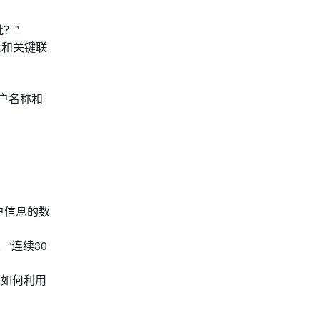
？”
求和关键联
户名称和
户信息的数
“连续30
是如何利用