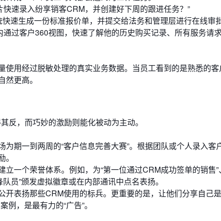
片快速录入纷享销客CRM，并创建好下周的跟进任务？”
统快速生成一份标准报价单，并提交给法务和管理层进行在线审批
内通过客户360视图，快速了解他的历史购买记录、所有服务请
量使用经过脱敏处理的真实业务数据。当员工看到的是熟悉的客
自然更高。
得其反，而巧妙的激励则能化被动为主动。
场为期一到两周的“客户信息完善大赛”。根据团队或个人录入客
励。
立一个荣誉体系。例如，为“第一位通过CRM成功签单的销售”、
锋队员”颁发虚拟徽章或在内部通讯中点名表扬。
公开表扬那些CRM使用的标兵。更重要的是，让他们分享自己
案例，是最有力的“广告”。