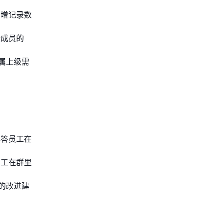
新增记录数
个成员的
属上级需
解答员工在
员工在群里
的改进建