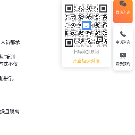
微信咨询
的人员都承
电话咨询
扫码添加顾问
队”培训
开启极速对接
方式不仅
演示预约
插进行。
枯燥且脱离