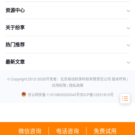
一、“50人”临界点：为什么你的管理方
资源中心
式必须迭代？
二、“Excel + 个人微信”：中型团队的五
关于纷享
大管理“原罪”
三、破局之道：专业CRM系统如何重塑
你的增长飞轮
热门推荐
四、超越管理：CRM是赋能增长的引
擎，而非成本中心
最新文章
常见问题与解答 (FAQ)
结论：立即行动，告别混乱，拥抱增长
© Copyright 2012-
2026
开发者：北京易动纷享科技有限责任公司 版本所有 |
应用权限 |
隐私政策
京公网安备 11010802020043号
京ICP备12021815号
微信咨询
电话咨询
免费试用