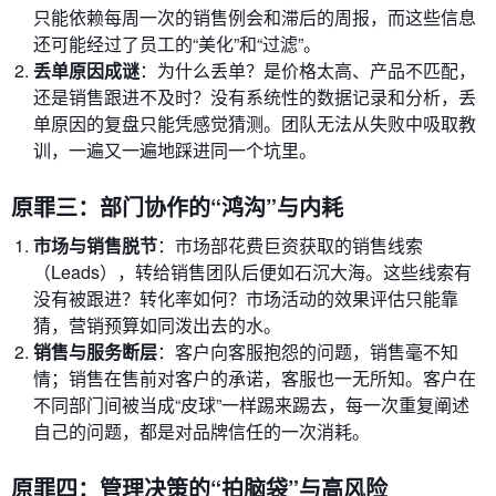
只能依赖每周一次的销售例会和滞后的周报，而这些信息
还可能经过了员工的“美化”和“过滤”。
丢单原因成谜
：为什么丢单？是价格太高、产品不匹配，
还是销售跟进不及时？没有系统性的数据记录和分析，丢
单原因的复盘只能凭感觉猜测。团队无法从失败中吸取教
训，一遍又一遍地踩进同一个坑里。
原罪三：部门协作的“鸿沟”与内耗
市场与销售脱节
：市场部花费巨资获取的销售线索
（Leads），转给销售团队后便如石沉大海。这些线索有
没有被跟进？转化率如何？市场活动的效果评估只能靠
猜，营销预算如同泼出去的水。
销售与服务断层
：客户向客服抱怨的问题，销售毫不知
情；销售在售前对客户的承诺，客服也一无所知。客户在
不同部门间被当成“皮球”一样踢来踢去，每一次重复阐述
自己的问题，都是对品牌信任的一次消耗。
原罪四：管理决策的“拍脑袋”与高风险