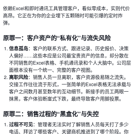
依赖Excel和即时通讯工具管理客户，看似零成本，实则代价
高昂。它正在为你的企业埋下五颗随时可能引爆的定时炸
弹。
原罪一：客户资产的“私有化”与流失风险
信息孤岛
：客户的联系方式、跟进记录、历史报价、决策
人偏好……这些本应是公司最宝贵资产的信息，却分散在
不同销售的Excel表格、手机通讯录和个人大脑中。公司层
面根本没有一个统一、完整的客户视图。
离职风险
：销售人员一旦离职，客户资源极易随之流失。
交接工作往往流于形式，一张简单的Excel表格无法承载与
客户之间数月甚至数年的互动细节。新接手的员工两眼一
抹黑，客户体验断崖式下跌，最终导致客户用脚投票。
原罪二：销售过程的“黑盒化”与失控
过程不可见
：管理者无法实时了解销售人员每天打了多少
电话、拜访了哪些客户、关键商机推进到了哪个阶段。你