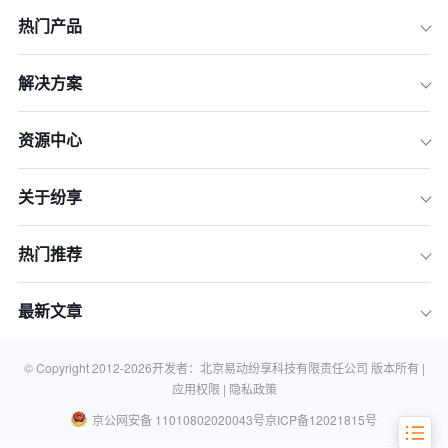
热门产品
一、 2026年AI CRM的核心定义：试用
解决方案
时该关注什么？
二、 2026年全球及国内领先AI CRM免
资源中心
费试用通道推荐
三、 试用前的准备工作：如何避免沦为
关于纷享
“数据炮灰”
四、 深度评测流程：三步走识别真伪AI
热门推荐
五、 企业避坑指南：试用期不可忽视的
隐形成本
最新文章
六、 常见问题模块（FAQ）
七、 总结：从试用到落地的最佳实践方
案
© Copyright 2012-
2026
开发者：北京易动纷享科技有限责任公司 版本所有 |
应用权限 |
隐私政策
京公网安备 11010802020043号
京ICP备12021815号