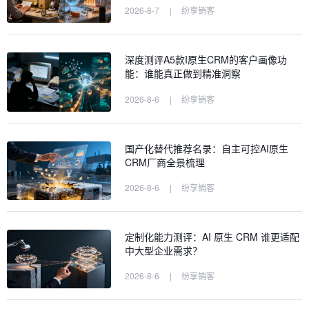
2026-8-7
|
纷享销客
深度测评A5款I原生CRM的客户画像功
能：谁能真正做到精准洞察
2026-8-6
|
纷享销客
国产化替代推荐名录：自主可控AI原生
CRM厂商全景梳理
2026-8-6
|
纷享销客
定制化能力测评：AI 原生 CRM 谁更适配
中大型企业需求？
2026-8-6
|
纷享销客