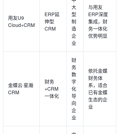
大
与用友
ERP延
型
ERP深度
用友U9
伸型
制
集成，财
Cloud+CRM
CRM
造
务一体化
企
优势明显
业
财
务
依托金蝶
数
财务体
财务
字
金蝶云·星瀚
系，适合
+CRM
化
CRM
已有金蝶
一体化
导
生态的企
向
业
企
业