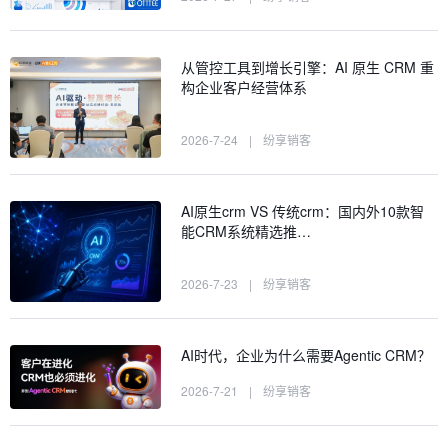
从管控工具到增长引擎：AI 原生 CRM 重
构企业客户经营体系
2026-7-24
|
纷享销客
AI原生crm VS 传统crm：国内外10款智
能CRM系统精选推…
2026-7-23
|
纷享销客
AI时代，企业为什么需要Agentic CRM？
2026-7-21
|
纷享销客