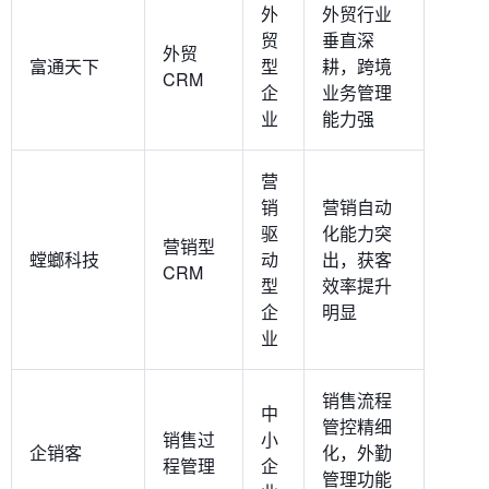
外
外贸行业
贸
垂直深
外贸
富通天下
型
耕，跨境
CRM
企
业务管理
业
能力强
营
销
营销自动
驱
化能力突
营销型
螳螂科技
动
出，获客
CRM
型
效率提升
企
明显
业
销售流程
中
管控精细
销售过
小
企销客
化，外勤
程管理
企
管理功能