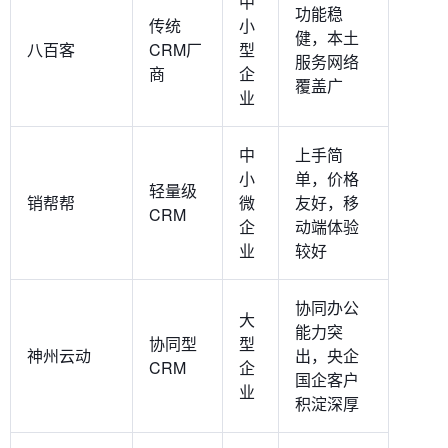
中
功能稳
传统
小
健，本土
八百客
CRM厂
型
服务网络
商
企
覆盖广
业
中
上手简
小
单，价格
轻量级
销帮帮
微
友好，移
CRM
企
动端体验
业
较好
协同办公
大
能力突
协同型
型
神州云动
出，央企
CRM
企
国企客户
业
积淀深厚