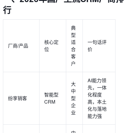
行
典
型
核心定
适
一句话评
厂商/产品
位
合
价
客
户
AI能力领
大
先，一体
中
智能型
化程度
纷享销客
型
CRM
高，本土
企
化与落地
业
能力强
中