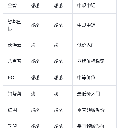
金智
💰💰
💰💰
中规中矩
智邦国
💰💰
💰💰
中规中矩
际
伙伴云
💰
💰
低价入门
八百客
💰💰
💰💰
老牌价格稳定
EC
💰💰
💰💰
中等价位
销帮帮
💰
💰
最低价入门
红圈
💰💰
💰💰
垂直领域溢价
孚盟
💰💰
💰💰
垂直领域溢价