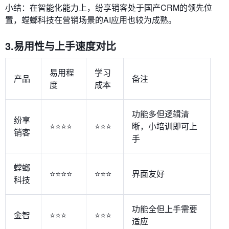
小结：在智能化能力上，纷享销客处于国产CRM的领先位
置，螳螂科技在营销场景的AI应用也较为成熟。
3.易用性与上手速度对比
易用程
学习
产品
备注
度
成本
功能多但逻辑清
纷享
⭐⭐⭐⭐
⭐⭐⭐
晰，小培训即可上
销客
手
螳螂
⭐⭐⭐⭐
⭐⭐⭐
界面友好
科技
功能全但上手需要
金智
⭐⭐⭐
⭐⭐⭐
适应