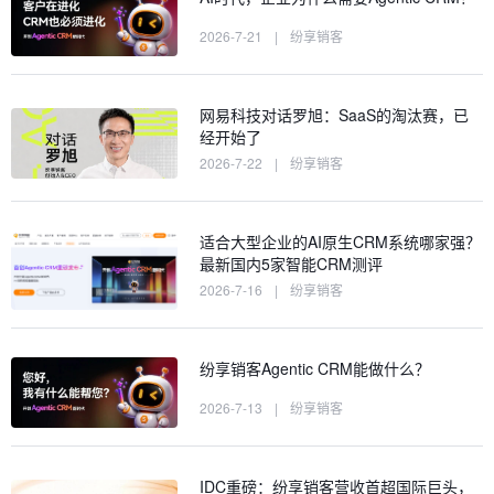
2026-7-21
|
纷享销客
网易科技对话罗旭：SaaS的淘汰赛，已
经开始了
2026-7-22
|
纷享销客
适合大型企业的AI原生CRM系统哪家强？
最新国内5家智能CRM测评
2026-7-16
|
纷享销客
纷享销客Agentic CRM能做什么？
2026-7-13
|
纷享销客
IDC重磅：纷享销客营收首超国际巨头，