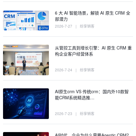
6 大 AI 智能场景，解锁 AI 原生 CRM 全
部潜力
2026-7-27
|
纷享销客
从管控工具到增长引擎：AI 原生 CRM 重
构企业客户经营体系
2026-7-24
|
纷享销客
AI原生crm VS 传统crm：国内外10款智
能CRM系统精选推…
2026-7-23
|
纷享销客
AI时代，企业为什么需要Agentic CRM？