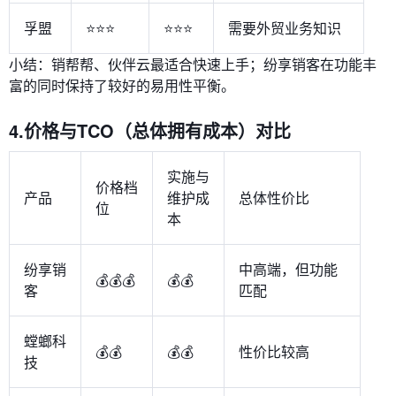
孚盟
⭐⭐⭐
⭐⭐⭐
需要外贸业务知识
小结：销帮帮、伙伴云最适合快速上手；纷享销客在功能丰
富的同时保持了较好的易用性平衡。
4.价格与TCO（总体拥有成本）对比
实施与
价格档
产品
维护成
总体性价比
位
本
纷享销
中高端，但功能
💰💰💰
💰💰
客
匹配
螳螂科
💰💰
💰💰
性价比较高
技