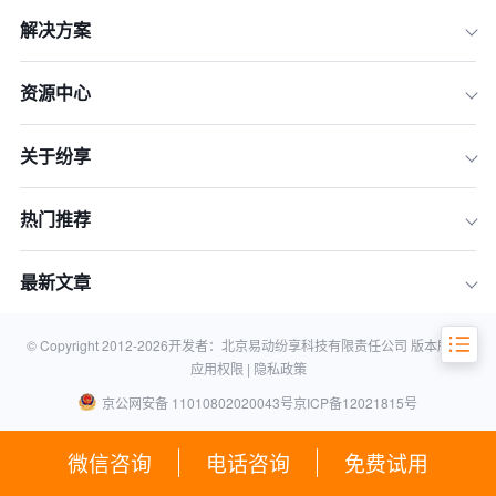
解决方案
一、单个产品速写：各家的产品路数
资源中心
二、关键维度横向对比：谁才是真正“好
用”
关于纷享
三、不同类型企业的选型建议
结论与实战建议：谁才是真正“好用”的
热门推荐
CRM
常见问题解答
最新文章
© Copyright 2012-
2026
开发者：北京易动纷享科技有限责任公司 版本所有 |
应用权限 |
隐私政策
京公网安备 11010802020043号
京ICP备12021815号
微信咨询
电话咨询
免费试用