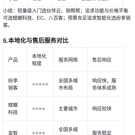
小结：轻量级入门选伙伴云、销帮帮；追求功能与价格平衡
可选螳螂科技、EC、八百客；预算充足追求智能化选纷享销
客。
5.本地化与售后服务对比
本地化
产品
服务网络
售后响应
程度
纷享
全国多城
响应快，服
⭐⭐⭐⭐⭐
销客
市布局
务体系成熟
螳螂
⭐⭐⭐⭐
主要城市
响应较快
科技
全国多城
金智
⭐⭐⭐⭐
服务稳定