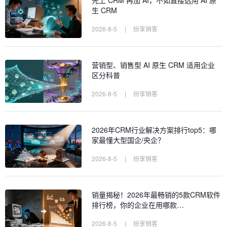
先上 CRM 再加 AI，不如直接选用 AI 原
生 CRM
2026-8-5
|
纷享销客
营销型、销售型 AI 原生 CRM 适用企业
区分科普
2026-8-5
|
纷享销客
2026年CRM行业解决方案排行top5：哪
家最懂大型国企/央企？
2026-8-5
|
纷享销客
销量揭秘！2026年最畅销的5款CRM软件
排行榜，你的企业在用哪款…
2026-8-5
|
纷享销客