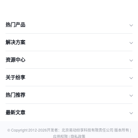
热门产品
解决方案
资源中心
2026年销售管理系统（CRM）的核心
演进趋势
关于纷享
标杆案例：纷享销客助力智能制造龙头
实现“敏捷营销”
2026年CRM系统成功实施的路径全拆
热门推荐
解
企业落地：避坑指南与关键成功因素
最新文章
常见问题解答 (FAQ)
结语：拥抱2026销售管理新格局
© Copyright 2012-
2026
开发者：北京易动纷享科技有限责任公司 版本所有 |
应用权限 |
隐私政策