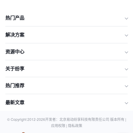
热门产品
解决方案
资源中心
一、 基础层：构建自动化销售漏斗
二、 进阶层：AI驱动的智能分析与决策
关于纷享
三、 协同层：跨平台集成与沉浸式体验
四、 支撑层：数据合规与全景仪表盘
热门推荐
五、 实施建议：如何分阶段落地2026
增效计划
最新文章
六、 常见问题模块（FAQ）
结语：从系统工具到业绩增长的跨越
© Copyright 2012-
2026
开发者：北京易动纷享科技有限责任公司 版本所有 |
应用权限 |
隐私政策