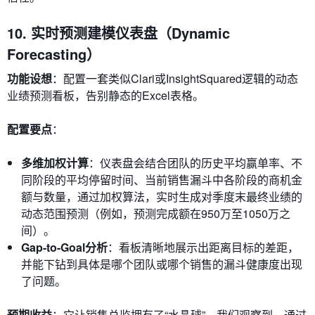
10. 实时预测建模仪表盘（Dynamic
Forecasting）
功能设想
：配置一套类似Clari或InsightSquared逻辑的动态
业绩预测看板，告别静态的Excel表格。
配置要点
：
多维加权计算
：仪表盘会结合团队的历史平均赢单率、不
同阶段的平均停留时间、当前销售漏斗中各阶段的商机金
额与数量，通过加权算法，实时生成对季度末最终业绩的
动态范围预测（例如，预测完成额在950万至1050万之
间）。
Gap-to-Goal分析
：看板清晰地展示出距离目标的差距，
并能下钻到具体是哪个团队或哪个销售的漏斗健康度出现
了问题。
预期收益
：它让销售总监拥有了“水晶球”。我们观察到，通过