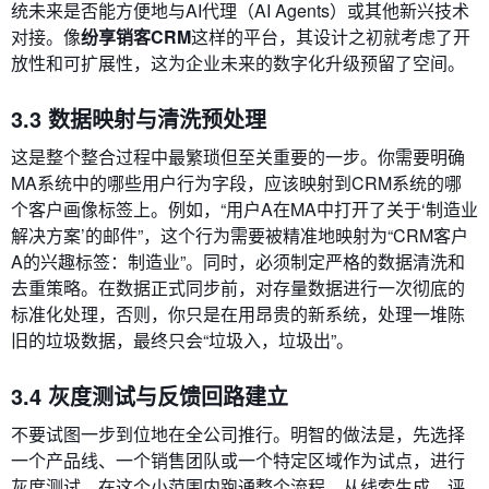
统未来是否能方便地与AI代理（AI Agents）或其他新兴技术
对接。像
纷享销客CRM
这样的平台，其设计之初就考虑了开
放性和可扩展性，这为企业未来的数字化升级预留了空间。
3.3 数据映射与清洗预处理
这是整个整合过程中最繁琐但至关重要的一步。你需要明确
MA系统中的哪些用户行为字段，应该映射到CRM系统的哪
个客户画像标签上。例如，“用户A在MA中打开了关于‘制造业
解决方案’的邮件”，这个行为需要被精准地映射为“CRM客户
A的兴趣标签：制造业”。同时，必须制定严格的数据清洗和
去重策略。在数据正式同步前，对存量数据进行一次彻底的
标准化处理，否则，你只是在用昂贵的新系统，处理一堆陈
旧的垃圾数据，最终只会“垃圾入，垃圾出”。
3.4 灰度测试与反馈回路建立
不要试图一步到位地在全公司推行。明智的做法是，先选择
一个产品线、一个销售团队或一个特定区域作为试点，进行
灰度测试。在这个小范围内跑通整个流程，从线索生成、评