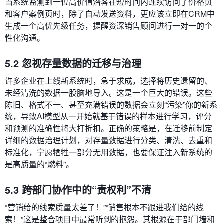
当系统监测到一位高价值潜客在短时间内连续访问了价格页
和客户案例页时，除了自动发送资料，更应该立即在CRM中
生成一个高优先级任务，提醒资深销售顾问进行一对一的个
性化沟通。
5.2 忽视存量数据的迁移与治理
许多企业在上线新系统时，急于求成，选择将历史遗留的、
未经清洗的数据一股脑地导入。这是一个巨大的错误。这些
陈旧、格式不一、甚至充满错误的数据会立刻“污染”你的新系
统，导致AI模型从一开始就基于错误的样本进行学习，评分
和预测的准确性将大打折扣。正确的策略是，在迁移前制定
详细的数据治理计划，对存量数据进行分类、清洗、去重和
标准化，宁愿牺牲一部分无用数据，也要保证注入新系统的
是高质量的“燃料”。
5.3 跨部门协作中的“责权利”不清
“营销给的线索质量太差了！”“销售根本不跟进我们给的线
索！”这是整合项目中最常听到的抱怨。其根源在于部门墙和