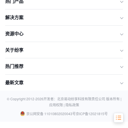
热门产品
一、 认知篇：定义2026年的销售自动
化
解决方案
二、 入门篇：构建坚实的销售自动化底
座
资源中心
三、 进阶篇：设计高效的销售工作流
关于纷享
四、 大师篇：AI驱动的智能决策与预测
增长
五、 避坑指南：规避自动化的陷阱
热门推荐
六、 2026年推荐工具矩阵（分类评
估）
最新文章
七、 常见问题解答 (FAQ)
© Copyright 2012-
2026
开发者：北京易动纷享科技有限责任公司 版本所有 |
结语：立即行动，拥抱销售新时代
应用权限 |
隐私政策
京公网安备 11010802020043号
京ICP备12021815号