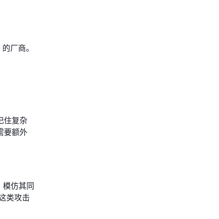
2）的厂商。
记住复杂
需要额外
、模仿其同
这类攻击