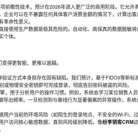
项前瞻性技术，预计在2026年进入更广泛的商用阶段。它允许
，企业可以在不暴露任何具体客户消费金额的情况下，计算出客
有革命性意义。
直接使用生产数据是极其危险的。自动化、高保真的数据脱敏将
实个体。
门变得更智能、更难以逾越。
种验证方式本身就存在固有缺陷。我们预计，基于FIDO3等新标
识别或物理安全密钥即可完成登录，彻底告别密码被盗的风险。
I引擎，用于分析用户的操作习惯。例如，系统会学习某位销售人
数据导出频率。一旦检测到与基线行为显著偏离的异常操作，系统
用户当前的环境风险（如陌生的登录地点、不安全的Wi-Fi、
用户访问核心敏感数据，直到风险级别降低。像
纷享销客CRM
。