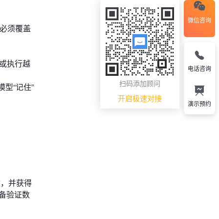
微信咨询
准必须覆盖
据或执行越
电话咨询
扫码添加顾问
型“记住”
开启极速对接
演示预约
途，并获得
备验证数