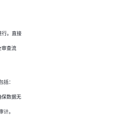
进行。直接
全审查流
包括：
确保数据无
审计。