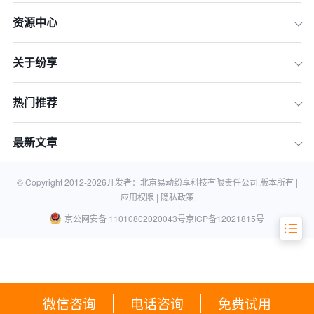
二、 实时预测性分析：数据驱动的精准
资源中心
决策
三、 深度集成与协同办公：打破数据孤
关于纷享
岛
四、 移动化与沉浸式体验：应对混合办
公时代
热门推荐
五、 2026年企业如何选择适合销售团
队的CRM？
最新文章
六、 常见问题解析（FAQ）
© Copyright 2012-
2026
开发者：北京易动纷享科技有限责任公司 版本所有 |
拥抱未来，构建自适应的销售技术底层
应用权限 |
隐私政策
京公网安备 11010802020043号
京ICP备12021815号
微信咨询
电话咨询
免费试用