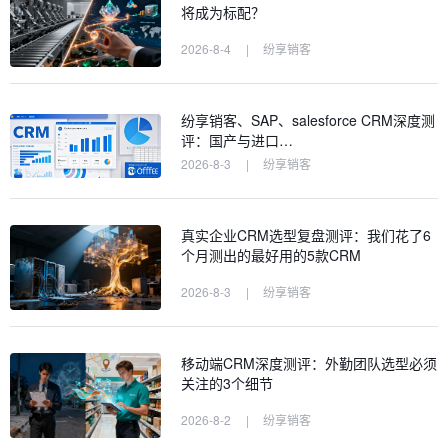
将成为标配？
2026-8-4
|
纷享销客
纷享销客、SAP、salesforce CRM深度测
评：国产与进口…
2026-8-3
|
纷享销客
真实企业CRM选型复盘测评：我们花了6
个月测出的最好用的5款CRM
2026-8-3
|
纷享销客
移动端CRM深度测评：外勤团队选型必须
关注的3个细节
2026-8-2
|
纷享销客