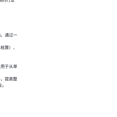
动。通过一
本核算）、
适用于从单
岛，提高整
业。