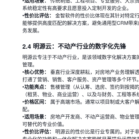
•
适用场景：
传统制造、工程项目、专业服务、大宗贸
系统稳定性有高要求且愿意投入定制开发的企业。
•
性价比评估：
金智软件的性价比体现在其针对特定行
能够提供高度匹配的解决方案，避免通用型CRM带来
务发展。
2.4 明源云：不动产行业的数字化先锋
明源云专注于不动产行业，是该领域数字化解决方案
管理。
•
核心优势：
垂直行业深度耕耘，对房地产业务理解透
打通了营销、销售、客户服务、资产管理等多个环节
•
功能亮点：
售楼管理（从认筹、选房、签约到按揭的
（租赁、物业、商业运营）、以及与财务、工程等系
•
价格区间：
属于高端市场。通常以项目制或大客户解
配。
•
适用场景：
房地产开发商、不动产运营商、物业管理
可替代的专业价值。
•
性价比评估：
明源云的性价比是行业专属的。对于非
专业化的功能和一体化解决方案能够显著提升运营效