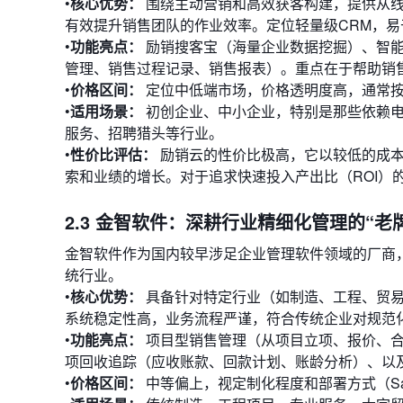
•
核心优势：
围绕主动营销和高效获客构建，提供从线
有效提升销售团队的作业效率。定位轻量级CRM，易
•
功能亮点：
励销搜客宝（海量企业数据挖掘）、智能
管理、销售过程记录、销售报表）。重点在于帮助销
•
价格区间：
定位中低端市场，价格透明度高，通常按
•
适用场景：
初创企业、中小企业，特别是那些依赖电
服务、招聘猎头等行业。
•
性价比评估：
励销云的性价比极高，它以较低的成本
索和业绩的增长。对于追求快速投入产出比（ROI）
2.3 金智软件：深耕行业精细化管理的“老
金智软件作为国内较早涉足企业管理软件领域的厂商
统行业。
•
核心优势：
具备针对特定行业（如制造、工程、贸易
系统稳定性高，业务流程严谨，符合传统企业对规范
•
功能亮点：
项目型销售管理（从项目立项、报价、合
项回收追踪（应收账款、回款计划、账龄分析）、以及
•
价格区间：
中等偏上，视定制化程度和部署方式（S