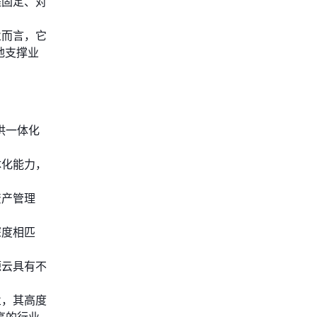
程固定、对
业而言，它
地支撑业
供一体化
体化能力，
资产管理
深度相匹
源云具有不
业，其高度
高的行业