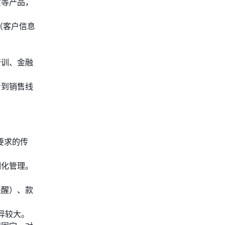
宝等产品，
（客户信息
培训、金融
看到销售线
要求的传
细化管理。
提醒）、款
异较大。