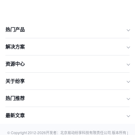
热门产品
一、 重塑基石：2026年CRM自动化的
核心逻辑
解决方案
二、 流量捕获与精准分配：让线索流转
“零延迟”
资源中心
三、 全生命周期跟进：建立不间断的智
能转化链
四、 深度运营：存量时代的自动化增长
关于纷享
路径
五、 管理视角：数据驱动的自动化决策
热门推荐
体系
六、 实训演练：如何避开自动化设置的
最新文章
“深坑”
七、 结语：拥抱2026，开启企业数字
化转型新十年
© Copyright 2012-
2026
开发者：北京易动纷享科技有限责任公司 版本所有 |