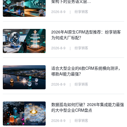
架构下的业务语义层…
2026-8-9
|
纷享销客
2026年AI原生CRM选型推荐：纷享销客
为何成大厂标配？
2026-8-9
|
纷享销客
适合大型企业的6款CRM系统横向测评，
哪款AI能力最强？
2026-8-9
|
纷享销客
数据孤岛如何打破？2026年集成能力最强
的大中型企业CRM盘点
2026-8-9
|
纷享销客