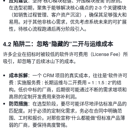
应对建议
：坚持“核心模块稳健、外围模块按需”的原则。
在选型初期，聚焦于能够解决核心痛点的 2-3 个关键模块
（如销售过程管理、客户资产沉淀），确保其足够强大和
易用。对于其他非核心需求，优先考虑系统未来的可扩展
性，待核心流程跑通后再分阶段引入。
4.2 陷阱二：忽略“隐藏的”二开与运维成本
许多企业在招标时被较低的软件许可费用（License Fee）所
吸引，却忽略了后续冰山下的成本。
成本拆解
：一个 CRM 项目的真实成本，往往是“软件许可
费 : 实施服务费 : 长期运维与二开费用 = 1 : 1.5 : 2”的结
构。低价中标的厂商，后期很可能通过不断的需求增项和
高昂的定制开发费用来弥补利润。
防范措施
：在选型阶段，要尽可能详尽地评估标准产品的
匹配度。对于必须的定制化需求，务必在合同中明确范
围、工时和报价。对那些宣称“什么都能做”但标准产品薄
弱的厂商，要保持高度警惕。