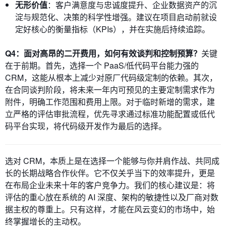
无形价值
：客户满意度与忠诚度提升、企业数据资产的沉
淀与规范化、决策的科学性增强。建议在项目启动前就设
定好核心的衡量指标（KPIs），并在实施后持续追踪。
Q4：面对高昂的二开费用，如何有效谈判和控制预算？
关键
在于前期。首先，选择一个 PaaS/低代码平台能力强的
CRM，这能从根本上减少对原厂代码级定制的依赖。其次，
在合同谈判阶段，将未来一年内可预见的主要定制需求作为
附件，明确工作范围和费用上限。对于临时新增的需求，建
立严格的评估审批流程，优先寻求通过标准功能配置或低代
码平台实现，将代码级开发作为最后的选择。
选对 CRM，本质上是在选择一个能够与你并肩作战、共同成
长的长期战略合作伙伴。它不仅关乎当下的效率提升，更是
在布局企业未来十年的客户竞争力。我们的核心建议是：将
评估的重心放在系统的 AI 深度、架构的敏捷性以及厂商对数
据主权的尊重上。只有这样，才能在风云变幻的市场中，始
终掌握增长的主动权。