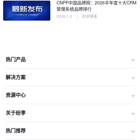
CNPP中国品牌网：2026半年度十大CRM
纷享销客 vs Salesforce，核心差异与选
管理系统品牌排行
型速览
2026-7-2
|
纷享销客
为什么大中型企业在CRM选型上如此纠
结？
本文将从六大维度深度对比，为你提供
决策依据
一、核心维度对比：纷享销客 vs Salesf
orce 一览表
热门产品
二、功能对决：谁的功能更贴合中国企
业的复杂业务场景？
解决方案
三、定制与扩展：PaaS平台的灵活性
与生态系统比拼
资源中心
四、成本考量：Salesforce的高昂价格
真的物有所值吗？
关于纷享
五、本地化差异：为什么说“接地气”是
CRM选型的关键因素？
热门推荐
六、客户案例：谁赢得了更多行业头部
企业的信赖？