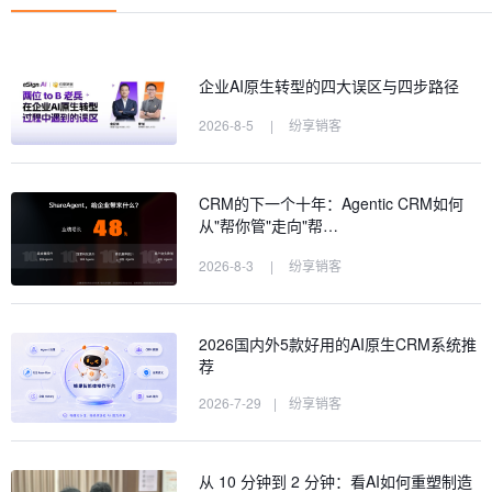
企业AI原生转型的四大误区与四步路径
2026-8-5
|
纷享销客
CRM的下一个十年：Agentic CRM如何
从"帮你管"走向"帮…
2026-8-3
|
纷享销客
2026国内外5款好用的AI原生CRM系统推
荐
2026-7-29
|
纷享销客
从 10 分钟到 2 分钟：看AI如何重塑制造