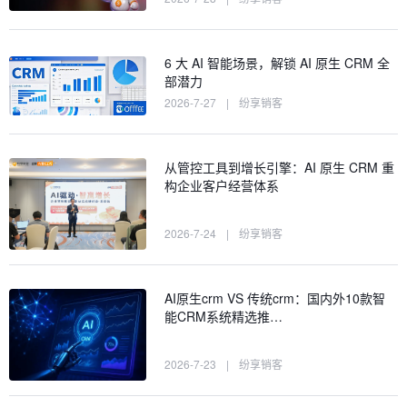
6 大 AI 智能场景，解锁 AI 原生 CRM 全
部潜力
2026-7-27
|
纷享销客
从管控工具到增长引擎：AI 原生 CRM 重
构企业客户经营体系
2026-7-24
|
纷享销客
AI原生crm VS 传统crm：国内外10款智
能CRM系统精选推…
2026-7-23
|
纷享销客