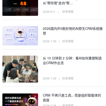
从"帮你管"走向"帮…
2026-8-3
|
纷享销客
2026国内外5款好用的AI原生CRM系统推
荐
2026-7-29
|
纷享销客
从 10 分钟到 2 分钟：看AI如何重塑制造
业CRM作业流
2026-7-29
|
纷享销客
CRM 不再只是工具，而是组织智能体的
底座
2026-7-28
|
纷享销客