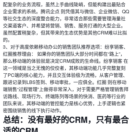
配复杂的业务流程，虽然上手曲线陡峭，但能构建出最贴合
企业需求的系统。腾讯企点 则凭借其与微信、企业微信、QQ
等社交生态的深度整合能力，非常适合那些需要管理海量社
交渠道客户、并希望将营销、销售、服务打通的大型企业。
虽然配置稍复杂，但其带来的生态优势是其他CRM难以比拟
的。
3、对于高度依赖移动办公的销售团队推荐选项：纷享销客、
红圈推荐理由： 如果你的销售团队大部分时间都在“路上”，
那么移动端的体验就是决定CRM成败的生命线。纷享销客 在
这一领域是当之无愧的佼佼者，其移动端功能几乎完整复刻
了PC端的核心能力，并且交互体验极为流畅，从客户管理、
跟进记录到LBS签到、移动审批，一应俱全。红圈 则在移动
端销售“过程管理”上做得非常深入，对于需要严格管理销售拜
访路线、现场行为、终端陈列等场景的快消、医药等行业的
团队来说，其移动端的管控能力是核心优势，上手逻辑也紧
密围绕销售的线下执行动作。
总结：没有最好的CRM，只有最合
适的CRM