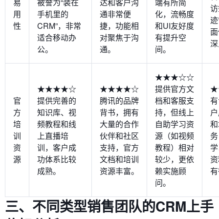
易
被誉为“装在
达和客户沟
端有所简
访
用
手机里的
通非常便
化，流畅度
迹
性
CRM”，非常
捷，功能相
和UI友好度
面
适合移动办
对聚焦于沟
有提升空
深
公。
通。
间。
★★★☆☆
★★★★☆
★★★★☆
提供官方文
★
官
提供完善的
腾讯的品牌
档和客服支
有
方
知识库、视
背书，拥有
持，但线上
户
培
频教程和线
大量的合作
自助学习资
和
训
上直播培
伙伴和社区
源（如视频
务
资
训，客户成
支持，官方
教程）相对
学
源
功体系比较
文档和培训
较少，更依
资
成熟。
资源丰富。
赖实施顾
有
问。
三、不同类型销售团队的CRM上手