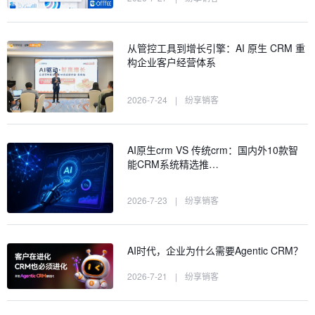
从管控工具到增长引擎：AI 原生 CRM 重
构企业客户经营体系
2026-7-24
|
纷享销客
AI原生crm VS 传统crm：国内外10款智
能CRM系统精选推…
2026-7-23
|
纷享销客
AI时代，企业为什么需要Agentic CRM？
2026-7-21
|
纷享销客