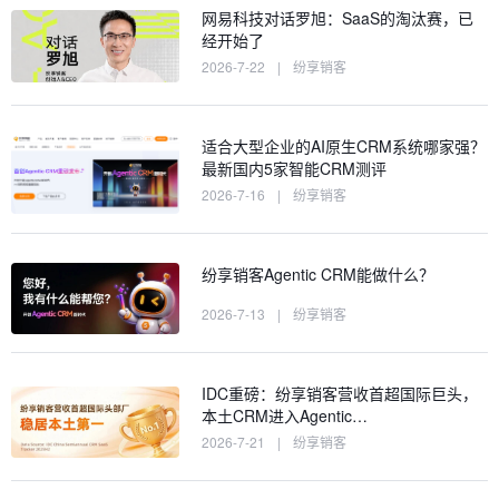
网易科技对话罗旭：SaaS的淘汰赛，已
经开始了
2026-7-22
|
纷享销客
适合大型企业的AI原生CRM系统哪家强？
最新国内5家智能CRM测评
2026-7-16
|
纷享销客
纷享销客Agentic CRM能做什么？
2026-7-13
|
纷享销客
IDC重磅：纷享销客营收首超国际巨头，
本土CRM进入Agentic…
2026-7-21
|
纷享销客