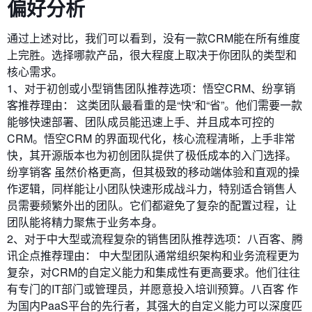
偏好分析
通过上述对比，我们可以看到，没有一款CRM能在所有维度
上完胜。选择哪款产品，很大程度上取决于你团队的类型和
核心需求。
1、对于初创或小型销售团队推荐选项：悟空CRM、纷享销
客推荐理由： 这类团队最看重的是“快”和“省”。他们需要一款
能够快速部署、团队成员能迅速上手、并且成本可控的
CRM。悟空CRM 的界面现代化，核心流程清晰，上手非常
快，其开源版本也为初创团队提供了极低成本的入门选择。
纷享销客 虽然价格更高，但其极致的移动端体验和直观的操
作逻辑，同样能让小团队快速形成战斗力，特别适合销售人
员需要频繁外出的团队。它们都避免了复杂的配置过程，让
团队能将精力聚焦于业务本身。
2、对于中大型或流程复杂的销售团队推荐选项：八百客、腾
讯企点推荐理由： 中大型团队通常组织架构和业务流程更为
复杂，对CRM的自定义能力和集成性有更高要求。他们往往
有专门的IT部门或管理员，并愿意投入培训预算。八百客 作
为国内PaaS平台的先行者，其强大的自定义能力可以深度匹