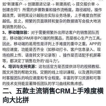
如“新建客户 -> 创建跟进记录 -> 新建商机 -> 提交报价单 ->
创建合同”）所需的步骤数量和操作流畅度。路径越短，操作
越连贯，说明其设计越贴合实际业务场景，上手难度自然就
越低。反之，频繁的页面跳转和复杂的数据填写会极大地消
耗销售的耐心。
3、移动端体验：
对于需要频繁外出拜访客户的销售团队而
言，移动端CRM并非PC端的附属品，而是核心生产力工具。
因此，移动端的易用性是评判上手难度的重中之重。APP的
响应速度、功能是否齐全（如移动打卡、客户信息录入、现
场拍照上传、语音转文字记录等）、操作是否适配手机屏幕
等，都决定了销售在外的“战斗力”。
4、培训与支持资源：
这包括官方是否提供详尽的视频教程、
图文并茂的帮助文档、定期的线上培训课程，以及遇到问题
时客服团队的响应速度和专业程度。丰富的学习资源和可靠
的技术支持能显著降低团队的学习曲线和焦虑感。
二、五款主流销售CRM上手难度横
向大比拼