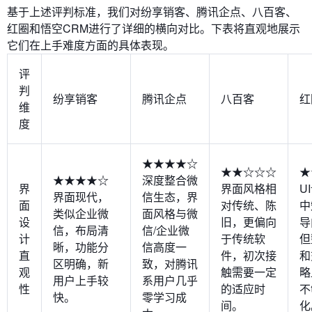
基于上述评判标准，我们对纷享销客、腾讯企点、八百客、
红圈和悟空CRM进行了详细的横向对比。下表将直观地展示
它们在上手难度方面的具体表现。
评
判
纷享销客
腾讯企点
八百客
红
维
度
★★★★☆
★★☆☆☆
★
★★★★☆
深度整合微
界
界面风格相
U
界面现代，
信生态，界
面
对传统、陈
中
类似企业微
面风格与微
设
旧，更偏向
导
信，布局清
信/企业微
计
于传统软
但
晰，功能分
信高度一
直
件，初次接
和
区明确，新
致，对腾讯
观
触需要一定
略
用户上手较
系用户几乎
性
的适应时
不
快。
零学习成
间。
化