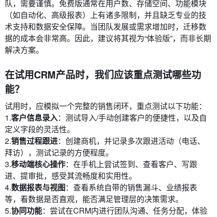
队，需要谨慎。免费版通常在用户数、存储空间、功能模块
（如自动化、高级报表）上有诸多限制，并且缺乏专业的技
术支持和数据安全保障。当团队发展或需求增加时，迁移数
据的成本会非常高。因此，建议将其视为“体验版”，而非长期
解决方案。
在试用CRM产品时，我们应该重点测试哪些功
能？
试用时，应模拟一个完整的销售闭环，重点测试以下功能：
1.
客户信息录入
：测试导入/手动创建客户的便捷性，以及自
定义字段的灵活性。
2.
销售过程跟进
：创建商机，并记录多次跟进活动（电话、
拜访），测试记录的方便程度。
3.
移动端核心操作
：在手机上尝试签到、查看客户、写跟
进、提审批，感受其流畅度和实用性。
4.
数据报表与视图
：查看系统自带的销售漏斗、业绩报表
等，看数据是否直观，能否满足管理层的决策需求。
5.
协同功能
：尝试在CRM内进行团队沟通、任务分配，体验