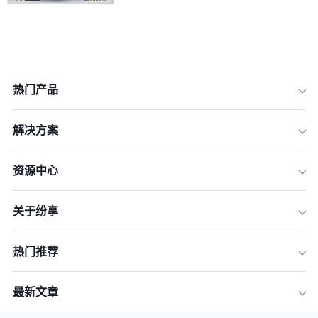
热门产品
一、明确业务需求与战略目标：CRM落
解决方案
地的起点
二、系统选型与供应商评估：找到适配
资源中心
的解决方案
三、数据迁移与系统集成：确保业务连
关于纷享
续性
四、上线推广与用户培训：让系统真正
“跑起来”
热门推荐
五、持续优化与价值挖掘：从“落地”到
“深耕”
最新文章
常见问题与答案