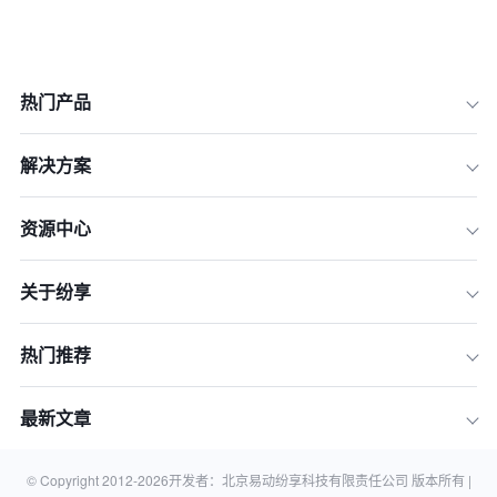
热门产品
解决方案
一、连接型架构：打破信息孤岛
资源中心
二、平台化战略：满足个性化需求
三、数据安全与合规：保障企业核心资
关于纷享
产
四、行业化深耕：提供场景化解决方案
热门推荐
五、AI赋能：提升业务智能化水平
六、多云部署：灵活适配企业需求
最新文章
七、国际化能力：支持企业全球化布局
常见问题解答
© Copyright 2012-
2026
开发者：北京易动纷享科技有限责任公司 版本所有 |