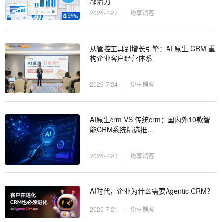
部潜力
2026-7-27
|
纷享销客
从管控工具到增长引擎：AI 原生 CRM 重
构企业客户经营体系
2026-7-24
|
纷享销客
AI原生crm VS 传统crm：国内外10款智
能CRM系统精选推…
2026-7-23
|
纷享销客
AI时代，企业为什么需要Agentic CRM？
2026-7-21
|
纷享销客