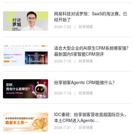
网易科技对话罗旭：SaaS的淘汰赛，已
经开始了
2026-7-22
|
纷享销客
适合大型企业的AI原生CRM系统哪家强？
最新国内5家智能CRM测评
2026-7-16
|
纷享销客
纷享销客Agentic CRM能做什么？
2026-7-13
|
纷享销客
IDC重磅：纷享销客营收首超国际巨头，
本土CRM进入Agentic…
2026-7-21
|
纷享销客