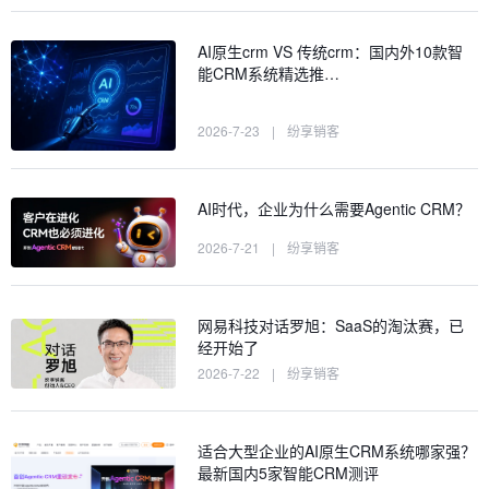
AI原生crm VS 传统crm：国内外10款智
能CRM系统精选推…
2026-7-23
|
纷享销客
AI时代，企业为什么需要Agentic CRM？
2026-7-21
|
纷享销客
网易科技对话罗旭：SaaS的淘汰赛，已
经开始了
2026-7-22
|
纷享销客
适合大型企业的AI原生CRM系统哪家强？
最新国内5家智能CRM测评