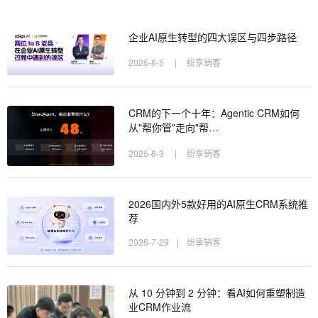
企业AI原生转型的四大误区与四步路径
2026-8-5
|
纷享销客
CRM的下一个十年：Agentic CRM如何
从"帮你管"走向"帮…
2026-8-3
|
纷享销客
2026国内外5款好用的AI原生CRM系统推
荐
2026-7-29
|
纷享销客
从 10 分钟到 2 分钟：看AI如何重塑制造
业CRM作业流