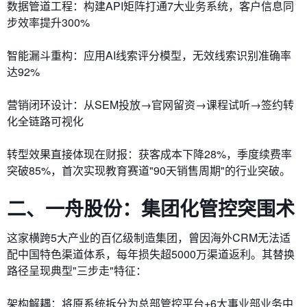
​数据管道工程：构建API矩阵打通7大业务系统，客户信息同
步效率提升300%
​智能漏斗重构：应用AI线索评分模型，无效线索识别准确率
达92%
​营销闭环设计：从SEM投放→官网留资→课程试听→签约转
化全链路可视化
转型效果直接体现在财报：获客成本下降28%，季度续费率
突破85%，首次实现教育赛道"90天销售周期"的行业突破。
二、一舟股份：集团化管控突围术
这家横跨5大产业的百亿级制造集团，曾因海外CRM无法适
配中国特色渠道体系，每年损失超5000万渠道返利。其替换
路径呈现典型"三步走"特征：
​架构解耦：将原系统拆分为总部管控平台+6大事业部业务中