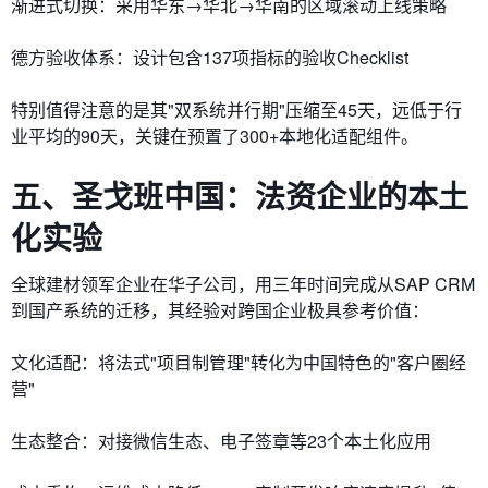
​渐进式切换：采用华东→华北→华南的区域滚动上线策略
​德方验收体系：设计包含137项指标的验收Checklist
特别值得注意的是其"双系统并行期"压缩至45天，远低于行
业平均的90天，关键在预置了300+本地化适配组件。
五、圣戈班中国：法资企业的本土
化实验
全球建材领军企业在华子公司，用三年时间完成从SAP CRM
到国产系统的迁移，其经验对跨国企业极具参考价值：
​文化适配：将法式"项目制管理"转化为中国特色的"客户圈经
营"
​生态整合：对接微信生态、电子签章等23个本土化应用