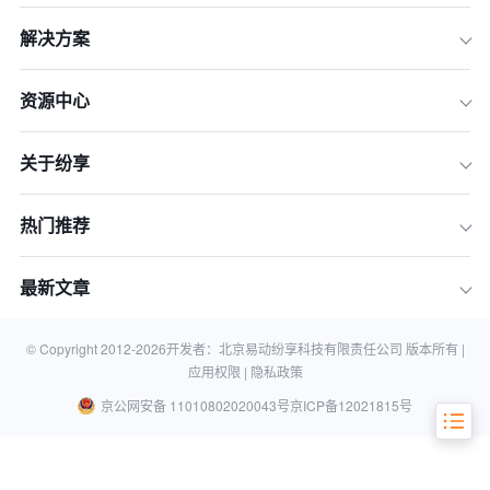
解决方案
一、高顿教育：数据孤岛破壁战
资源中心
二、一舟股份：集团化管控突围术
关于纷享
三、杏树林医疗：合规性革命样本
四、费斯托工具：德式严谨遇上中国速
度
热门推荐
五、圣戈班中国：法资企业的本土化实
验
最新文章
延伸思考：数字化转型的"不可能三角"
关于CRM系统替代的5个关键问答
© Copyright 2012-
2026
开发者：北京易动纷享科技有限责任公司 版本所有 |
应用权限 |
隐私政策
京公网安备 11010802020043号
京ICP备12021815号