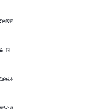
方面的费
据。同
低的成本
调整产品