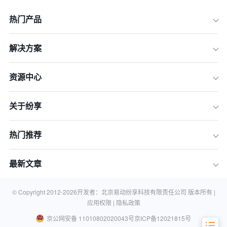
热门产品
解决方案
资源中心
关于纷享
一、政策驱动下的确定性增长
二、技术突破构筑护城河
热门推荐
三、市场需求的裂变与重构
四、替代浪潮中的暗礁与对策
最新文章
五、2025市场格局前瞻
延伸阅读：5个关键问题解析
© Copyright 2012-
2026
开发者：北京易动纷享科技有限责任公司 版本所有 |
应用权限 |
隐私政策
京公网安备 11010802020043号
京ICP备12021815号