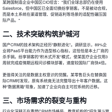
某跨国制造企业中国区CIO坦言："我们全球总部仍在使用
Salesforce，但中国区已全面切换纷享销客。不是被动合规，
而是本土系统在渠道管理、促销返利等场景的适配性碾压国
际产品。"
二、技术突破构筑护城河
国产CRM的技术架构正经历"静默进化"。调研显示，89%企
业将PaaS平台能力作为选型核心指标，这恰恰是本土厂商的
杀手锏。纷享销客的"积木式开发"模式，使某医疗企业仅用3
周就完成疫情期远程问诊模块部署，速度较国际厂商快4倍。
更值得关注的是数据主权意识的觉醒。某零售巨头在替换国
际CRM时发现，原有系统竟无法完整导出十年客户数据。这
种"数据黑箱"现象，加速了企业向自主可控系统的迁移。
三、市场需求的裂变与重构
行业化深耕正在重塑CRM市场格局。教育机构的"招生漏斗管