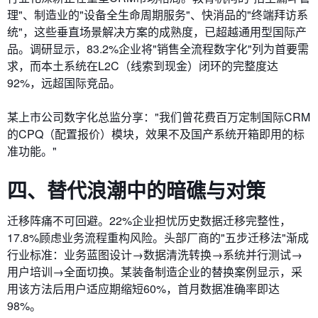
理"、制造业的"设备全生命周期服务"、快消品的"终端拜访系
统"，这些垂直场景解决方案的成熟度，已超越通用型国际产
品。调研显示，83.2%企业将"销售全流程数字化"列为首要需
求，而本土系统在L2C（线索到现金）闭环的完整度达
92%，远超国际竞品。
某上市公司数字化总监分享："我们曾花费百万定制国际CRM
的CPQ（配置报价）模块，效果不及国产系统开箱即用的标
准功能。"
四、替代浪潮中的暗礁与对策
迁移阵痛不可回避。22%企业担忧历史数据迁移完整性，
17.8%顾虑业务流程重构风险。头部厂商的"五步迁移法"渐成
行业标准：业务蓝图设计→数据清洗转换→系统并行测试→
用户培训→全面切换。某装备制造企业的替换案例显示，采
用该方法后用户适应期缩短60%，首月数据准确率即达
98%。