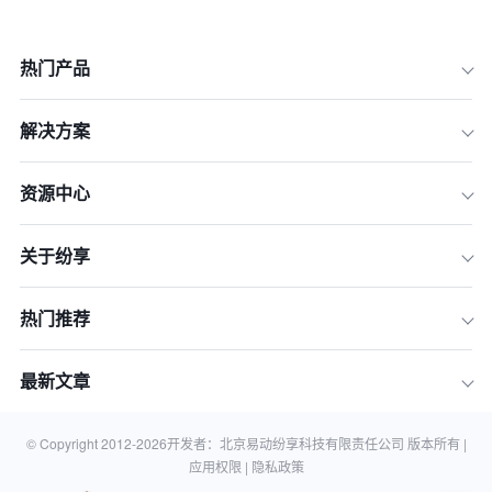
热门产品
解决方案
1.自动化和人工智能
2.数据分析和业务智能
资源中心
3.云计算和移动技术
关于纷享
4.精益管理和持续改进
5.敏捷方法论
热门推荐
6.客户参与和反馈
7.实际应用案例
最新文章
结论
相关知识
© Copyright 2012-
2026
开发者：北京易动纷享科技有限责任公司 版本所有 |
应用权限 |
隐私政策