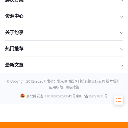
资源中心
1.打破信息孤岛，实现数据共享
关于纷享
2.提升客户管理效能，助力精准营销
3.优化上下游协同，增强产业链竞争力
热门推荐
4.提高工作效率，降低运营成本
5.支持业务创新，推动企业数字化转型
最新文章
总结
© Copyright 2012-
2026
开发者：北京易动纷享科技有限责任公司 版本所有 |
相关知识
应用权限 |
隐私政策
京公网安备 11010802020043号
京ICP备12021815号