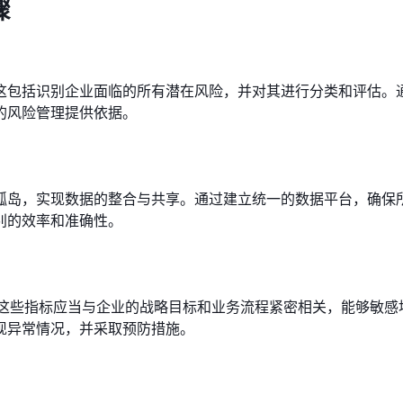
骤
这包括识别企业面临的所有潜在风险，并对其进行分类和评估。
的风险管理提供依据。
孤岛，实现数据的整合与共享。通过建立统一的数据平台，确保
别的效率和准确性。
。这些指标应当与企业的战略目标和业务流程紧密相关，能够敏感
现异常情况，并采取预防措施。