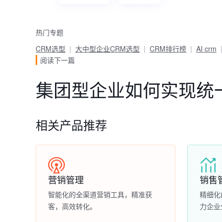
热门专题
CRM选型
大中型企业CRM选型
CRM排行榜
AI crm
阅读下一篇
集团型企业如何实现统
相关产品推荐
营销管理
销售
智能化的全渠道营销工具，精准获
精细化
客，高效转化。
力企业