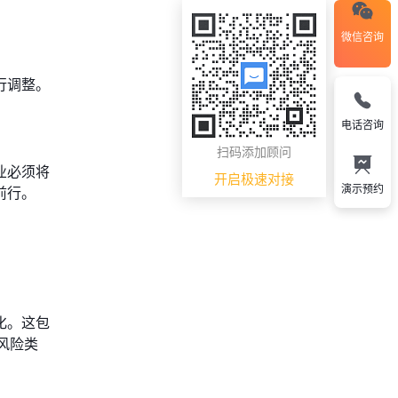
微信咨询
行调整。
电话咨询
扫码添加顾问
业必须将
开启极速对接
演示预约
前行。
化。这包
风险类