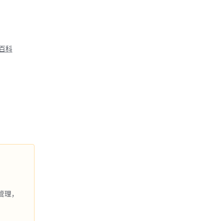
M百科
管理，