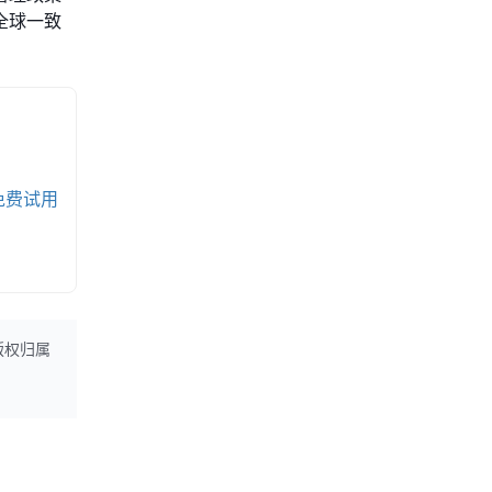
全球一致
免费试用
版权归属