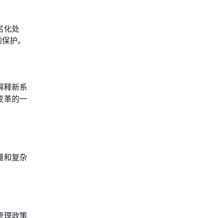
名化处
到保护。
解释新系
变革的一
量和复杂
管理政策