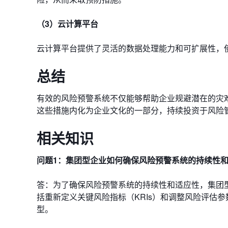
（3）云计算平台
云计算平台提供了灵活的数据处理能力和可扩展性，
总结
有效的风险预警系统不仅能够帮助企业规避潜在的灾
这些措施内化为企业文化的一部分，持续投资于风险
相关知识
问题1：集团型企业如何确保风险预警系统的持续性
答：为了确保风险预警系统的持续性和适应性，集团
括重新定义关键风险指标（KRIs）和调整风险评估
型。