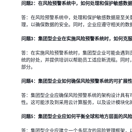
问题2：在风险预警系统中，如何处理和保护敏感数
答：在风险预警系统中，处理和保护敏感数据是至关
理，以确保数据的安全。同时，企业应遵守相关的数据
问题3：集团型企业在实施风险预警系统时，如何克
答：在实施风险预警系统时，集团型企业可能会遇到
统的好处，并提供培训以帮助员工适应新流程。同时
部分。
问题4：集团型企业如何确保风险预警系统的可扩展
答：集团型企业应确保风险预警系统的架构设计具有
性。这可能涉及到采用云计算服务，以及设计模块化
问题5：集团型企业应如何平衡全球和地方层面的风
答：集团型企业应建立一个多层次的风险管理框架，