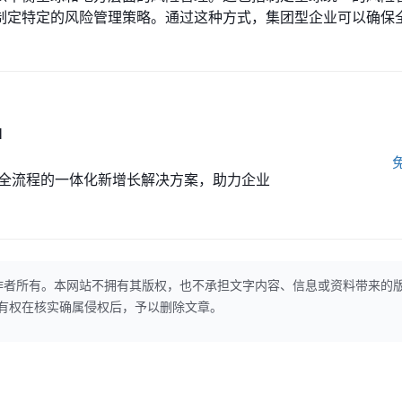
制定特定的风险管理策略。通过这种方式，集团型企业可以确保
M
全流程的一体化新增长解决方案，助力企业
作者所有。本网站不拥有其版权，也不承担文字内容、信息或资料带来的
本网站有权在核实确属侵权后，予以删除文章。