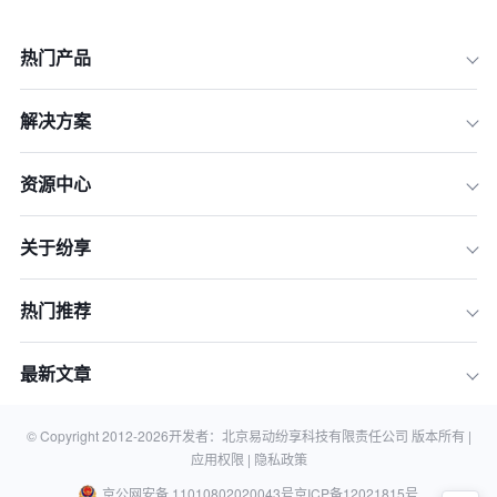
热门产品
解决方案
资源中心
1.理解客户商机分析的意义
关于纷享
2.数据收集与整理
3.客户细分与画像构建
热门推荐
4.机会识别与评估
5.制定策略与实施
最新文章
总结与展望
相关知识
© Copyright 2012-
2026
开发者：北京易动纷享科技有限责任公司 版本所有 |
应用权限 |
隐私政策
京公网安备 11010802020043号
京ICP备12021815号