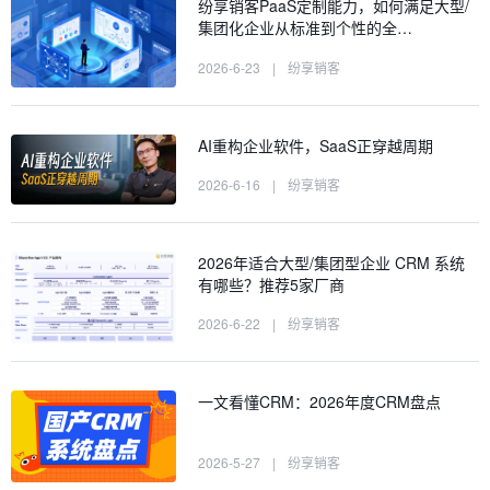
纷享销客PaaS定制能力，如何满足大型/
集团化企业从标准到个性的全…
2026-6-23
|
纷享销客
AI重构企业软件，SaaS正穿越周期
2026-6-16
|
纷享销客
2026年适合大型/集团型企业 CRM 系统
有哪些？推荐5家厂商
2026-6-22
|
纷享销客
一文看懂CRM：2026年度CRM盘点
2026-5-27
|
纷享销客