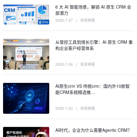
6 大 AI 智能场景，解锁 AI 原生 CRM 全
部潜力
2026-7-27
|
纷享销客
从管控工具到增长引擎：AI 原生 CRM 重
构企业客户经营体系
2026-7-24
|
纷享销客
AI原生crm VS 传统crm：国内外10款智
能CRM系统精选推…
2026-7-23
|
纷享销客
AI时代，企业为什么需要Agentic CRM？