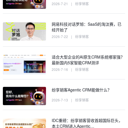
2026-7-21
|
纷享销客
网易科技对话罗旭：SaaS的淘汰赛，已
经开始了
2026-7-22
|
纷享销客
适合大型企业的AI原生CRM系统哪家强？
最新国内5家智能CRM测评
2026-7-16
|
纷享销客
纷享销客Agentic CRM能做什么？
2026-7-13
|
纷享销客
IDC重磅：纷享销客营收首超国际巨头，
本土CRM进入Agentic…