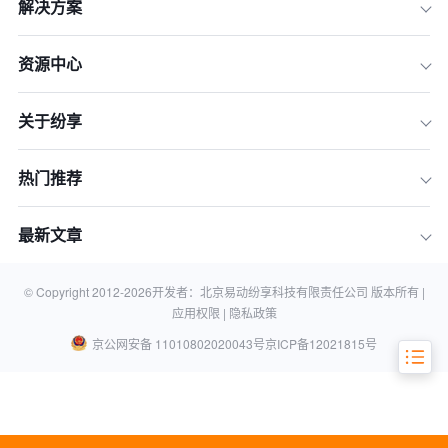
解决方案
资源中心
1.数据收集：构建客户行为分析的基础
关于纷享
2.客户细分：精细化的客户行为分析
3.行为预测：CRM在预测分析中的应用
热门推荐
4.个性化营销：提升客户体验的关键
5.客户反馈循环：持续改进的驱动力
最新文章
结语
相关知识
© Copyright 2012-
2026
开发者：北京易动纷享科技有限责任公司 版本所有 |
应用权限 |
隐私政策
京公网安备 11010802020043号
京ICP备12021815号