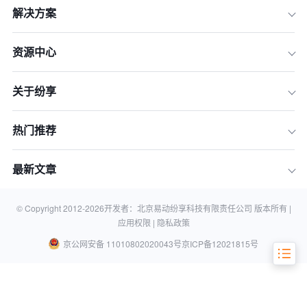
解决方案
资源中心
1. 明确评测指标
关于纷享
2. 分析功能匹配度
3. 评估用户体验
热门推荐
4. 考虑数据安全和合规性
5. 计算总体拥有成本（TCO）
最新文章
结论
相关知识
© Copyright 2012-
2026
开发者：北京易动纷享科技有限责任公司 版本所有 |
应用权限 |
隐私政策
京公网安备 11010802020043号
京ICP备12021815号