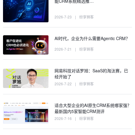
能CRM系统精选推…
2026-7-23
|
纷享销客
AI时代，企业为什么需要Agentic CRM？
2026-7-21
|
纷享销客
网易科技对话罗旭：SaaS的淘汰赛，已
经开始了
2026-7-22
|
纷享销客
适合大型企业的AI原生CRM系统哪家强？
最新国内5家智能CRM测评
2026-7-16
|
纷享销客