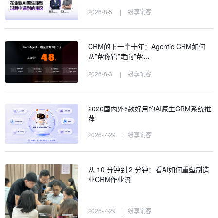
2026-8-5
|
纷享销客
CRM的下一个十年：Agentic CRM如何
从"帮你管"走向"帮…
2026-8-3
|
纷享销客
2026国内外5款好用的AI原生CRM系统推
荐
2026-7-29
|
纷享销客
从 10 分钟到 2 分钟：看AI如何重塑制造
业CRM作业流
2026-7-29
|
纷享销客