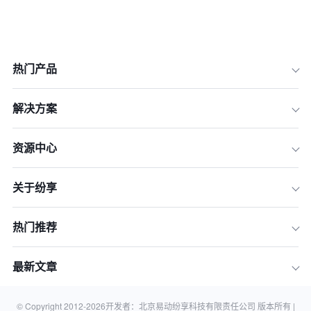
热门产品
解决方案
1.整合数据，统一业绩评估标准
资源中心
2.深入分析客户数据，优化策略
关于纷享
3.利用线索管理，提升转化效率
4.把握商机，加速成交进程
热门推荐
5.运用预测分析，进行业绩预测
6.持续优化，实现业绩增长
最新文章
结论
相关知识
© Copyright 2012-
2026
开发者：北京易动纷享科技有限责任公司 版本所有 |