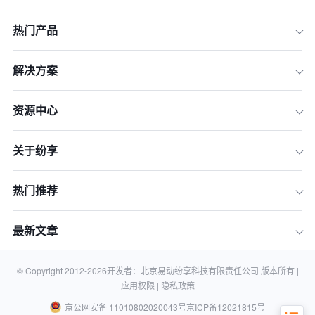
热门产品
解决方案
一、德庄食品：数字化驱动下的供应链
革命
资源中心
二、真心罐头：全链路数字化提效与战
略落地
三、巴比馒头：CRM系统赋能面点行业
关于纷享
的精细化管理
四、广东合兴食用油：数字化营销管理
热门推荐
平台的构建
五、ENOTECA：数智化升级支撑业务
最新文章
战略落地
六、兴芮科技：数字化营销管理新生态
© Copyright 2012-
2026
开发者：北京易动纷享科技有限责任公司 版本所有 |
的探索
应用权限 |
隐私政策
京公网安备 11010802020043号
京ICP备12021815号