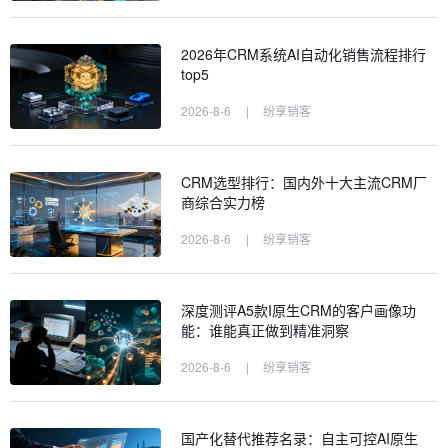
2026年CRM系统AI自动化销售流程排行
top5
2026-8-6
|
纷享销客
CRM选型排行：国内外十大主流CRM厂
商综合实力榜
2026-8-6
|
纷享销客
深度测评A5款I原生CRM的客户画像功
能：谁能真正做到精准洞察
2026-8-6
|
纷享销客
国产化替代推荐名录：自主可控AI原生