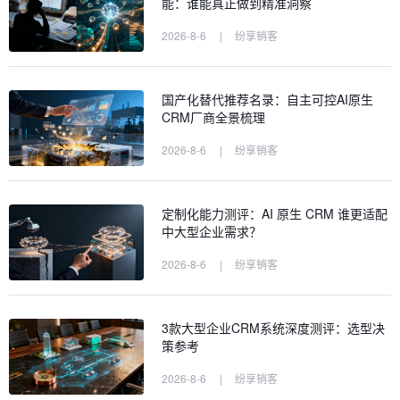
能：谁能真正做到精准洞察
2026-8-6
|
纷享销客
国产化替代推荐名录：自主可控AI原生
CRM厂商全景梳理
2026-8-6
|
纷享销客
定制化能力测评：AI 原生 CRM 谁更适配
中大型企业需求？
2026-8-6
|
纷享销客
3款大型企业CRM系统深度测评：选型决
策参考
2026-8-6
|
纷享销客