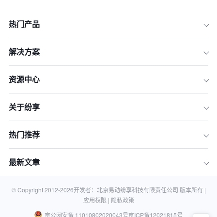
热门产品
解决方案
资源中心
关于纷享
一、了解著作权
热门推荐
二、制定保护策略
三、实施保护措施
最新文章
四、使用技术方法
五、维护著作权的重要性
© Copyright 2012-
2026
开发者：北京易动纷享科技有限责任公司 版本所有 |
应用权限 |
隐私政策
京公网安备 11010802020043号
京ICP备12021815号