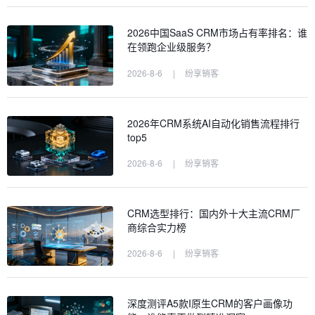
2026中国SaaS CRM市场占有率排名：谁
在领跑企业级服务？
2026-8-6
|
纷享销客
2026年CRM系统AI自动化销售流程排行
top5
2026-8-6
|
纷享销客
CRM选型排行：国内外十大主流CRM厂
商综合实力榜
2026-8-6
|
纷享销客
深度测评A5款I原生CRM的客户画像功