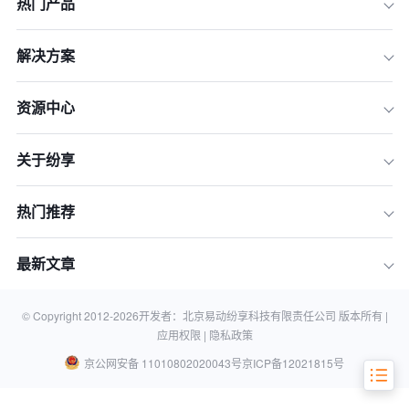
热门产品
解决方案
一、明确需求和目标
二、进行市场调研
资源中心
三、寻找候选公司
关于纷享
四、了解公司背景与经验
五、与候选公司进行沟通
热门推荐
六、了解客户评价和口碑
七、确定预算与合同细节
最新文章
八、参观公司或与团队会面
九、做出最终的决策
© Copyright 2012-
2026
开发者：北京易动纷享科技有限责任公司 版本所有 |
应用权限 |
隐私政策
京公网安备 11010802020043号
京ICP备12021815号