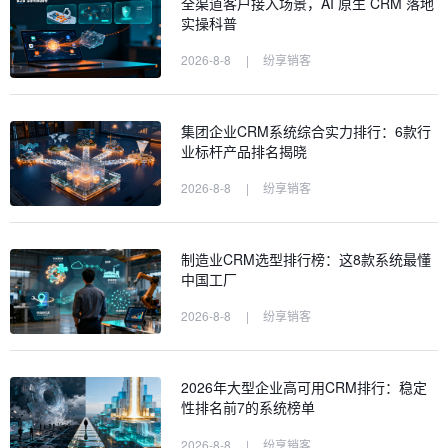
全渠道客户接入场景，AI 原生 CRM 落地
实操科普
2026-8-8
|
纷享销客
集团企业CRM系统综合实力排行：6款行
业标杆产品排名揭晓
2026-8-8
|
纷享销客
制造业CRM选型排行榜：这8款系统最懂
中国工厂
2026-8-8
|
纷享销客
2026年大型企业高可用CRM排行：稳定
性排名前7的系统榜单
2026-8-8
|
纷享销客