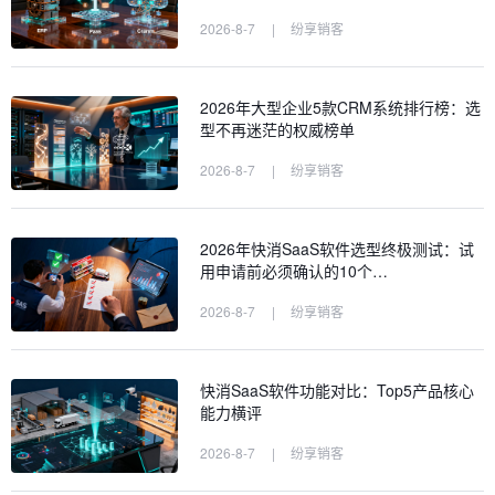
2026-8-7
|
纷享销客
2026年大型企业5款CRM系统排行榜：选
型不再迷茫的权威榜单
2026-8-7
|
纷享销客
2026年快消SaaS软件选型终极测试：试
用申请前必须确认的10个…
2026-8-7
|
纷享销客
快消SaaS软件功能对比：Top5产品核心
能力横评
2026-8-7
|
纷享销客