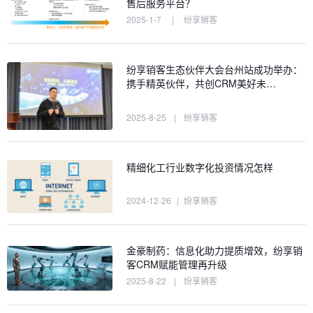
售后服务平台？
2025-1-7
|
纷享销客
纷享销客生态伙伴大会台州站成功举办：
携手精英伙伴，共创CRM美好未…
2025-8-25
|
纷享销客
精细化工行业数字化投资情况怎样
2024-12-26
|
纷享销客
金豪制药：信息化助力提质增效，纷享销
客CRM赋能管理再升级
2025-8-22
|
纷享销客