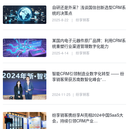
自研还是外采？浅谈国信创新选型CRM系
统的决策点
2025-8-22
|
纷享销客
某国内电子元器件原厂品牌：利用CRM系
统重塑行业渠道管理数字化能力
2025-4-14
|
纷享销客
智能CRM引领制造业数字化转型 —— 纷
享销客荣获苏南数智化峰会“…
2024-11-25
|
纷享销客
纷享销客携纷享AI亮相2024中国SaaS大
会，持续引领CRM产业…