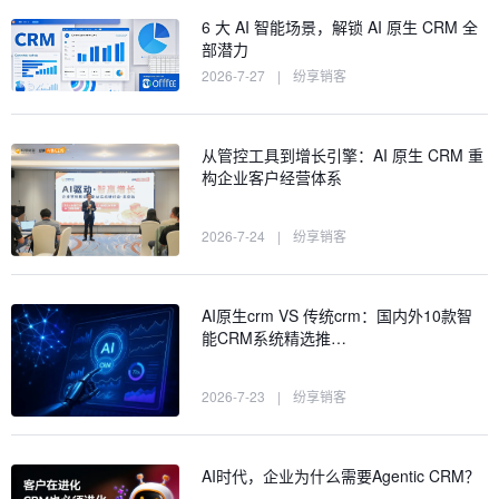
6 大 AI 智能场景，解锁 AI 原生 CRM 全
部潜力
2026-7-27
|
纷享销客
从管控工具到增长引擎：AI 原生 CRM 重
构企业客户经营体系
2026-7-24
|
纷享销客
AI原生crm VS 传统crm：国内外10款智
能CRM系统精选推…
2026-7-23
|
纷享销客
AI时代，企业为什么需要Agentic CRM？