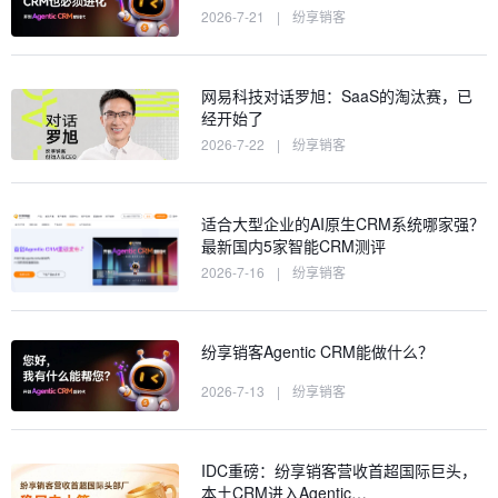
2026-7-21
|
纷享销客
网易科技对话罗旭：SaaS的淘汰赛，已
经开始了
2026-7-22
|
纷享销客
适合大型企业的AI原生CRM系统哪家强？
最新国内5家智能CRM测评
2026-7-16
|
纷享销客
纷享销客Agentic CRM能做什么？
2026-7-13
|
纷享销客
IDC重磅：纷享销客营收首超国际巨头，
本土CRM进入Agentic…