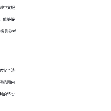
到中文服
，能够提
供极具参考
据安全法
限范围内
别的坚实