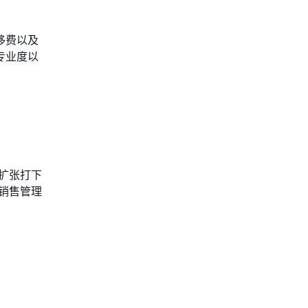
移费以及
专业度以
扩张打下
销售管理