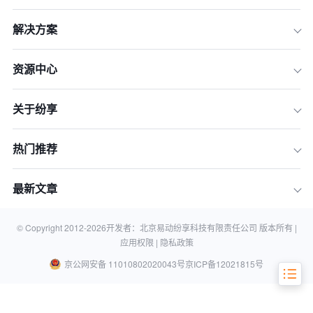
解决方案
一、数据收集
资源中心
二、数据整理与清洗
关于纷享
三、客户细分
四、客户行为分析
热门推荐
五、客户价值分析
六、客户满意度分析
最新文章
七、报告与可视化
相关问答FAQs：
© Copyright 2012-
2026
开发者：北京易动纷享科技有限责任公司 版本所有 |
应用权限 |
隐私政策
京公网安备 11010802020043号
京ICP备12021815号